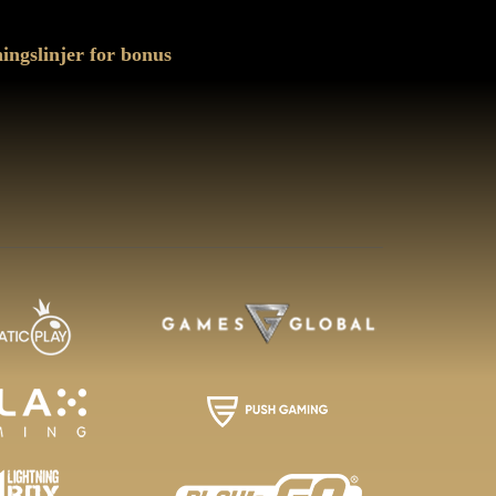
ingslinjer for bonus