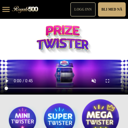
LOGG INN
BLI MED NÅ