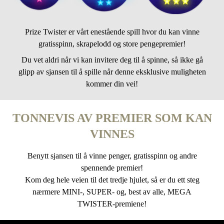
Prize Twister er vårt enestående spill hvor du kan vinne
gratisspinn, skrapelodd og store pengepremier!
Du vet aldri når vi kan invitere deg til å spinne, så ikke gå
glipp av sjansen til å spille når denne eksklusive muligheten
kommer din vei!
TONNEVIS AV PREMIER SOM KAN
VINNES
Benytt sjansen til å vinne penger, gratisspinn og andre
spennende premier!
Kom deg hele veien til det tredje hjulet, så er du ett steg
nærmere MINI-, SUPER- og, best av alle, MEGA
TWISTER-premiene!