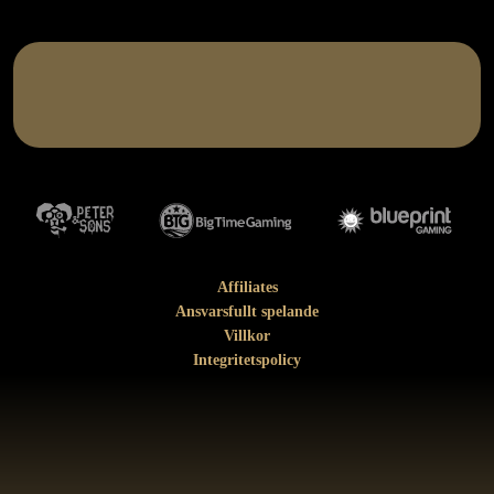
Affiliates
Ansvarsfullt spelande
Villkor
Integritetspolicy