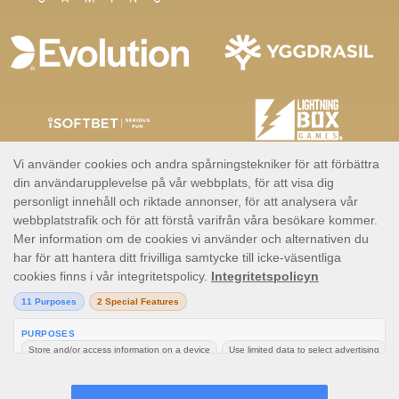
Gillar du appar? Du kommer älska dessa