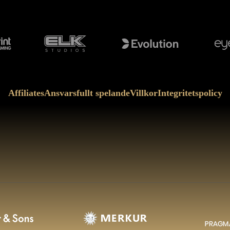
Affiliates
Ansvarsfullt spelande
Villkor
Integritetspolicy