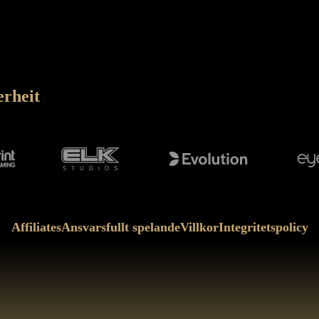
erheit
Affiliates
Ansvarsfullt spelande
Villkor
Integritetspolicy